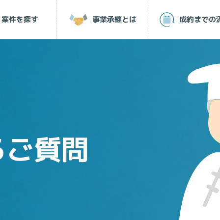
案件を探す
事業承継とは
成約
まで
の
るご質問