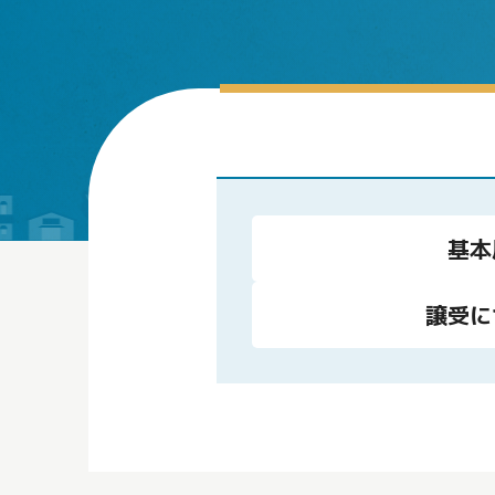
基本
譲受に